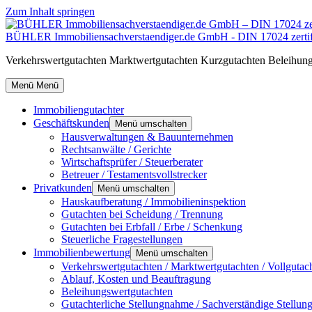
Zum Inhalt springen
BÜHLER Immobiliensachverstaendiger.de GmbH - DIN 17024 zertifiz
Verkehrswertgutachten Marktwertgutachten Kurzgutachten Beleihungs
Menü
Menü
Immobiliengutachter
Geschäftskunden
Menü umschalten
Hausverwaltungen & Bauunternehmen
Rechtsanwälte / Gerichte
Wirtschaftsprüfer / Steuerberater
Betreuer / Testamentsvollstrecker
Privatkunden
Menü umschalten
Hauskaufberatung / Immobilieninspektion
Gutachten bei Scheidung / Trennung
Gutachten bei Erbfall / Erbe / Schenkung
Steuerliche Fragestellungen
Immobilienbewertung
Menü umschalten
Verkehrswertgutachten / Marktwertgutachten / Vollgutac
Ablauf, Kosten und Beauftragung
Beleihungswertgutachten
Gutachterliche Stellungnahme / Sachverständige Stellu