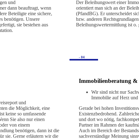
ngen und
Der Beleihungswert einer Immobi
mer dann beauftragt, wenn
orientiert man sich an der Bel
re Beteiligte eine sichere,
(PfandBG). Er unterscheidet si
es benötigen. Unsere
bzw. anderen Rechtsgrundlagen 
fertigt, sie bestehen aus
Beleihungswertermittlung ist o
tation.
- 04
Immobilienberatung &
Wir sind nicht nur Sach
Immobilie auf Herz und
eisreport und
ten die Möglichkeit, eine
Gerade bei hohen Investitions
 ist keine so umfassende
Existenzbedrohend. Zahlreiche
Wenn Sie also nur einen
und dort wo nötig, fachkompe
 oder von einem
Partner im Rahmen der kaufmän
ndlung benötigen, dann ist die
Auch im Bereich der Bestandso
r sie. Gerne erläutern wir die
sachverständige Meinung sinnv