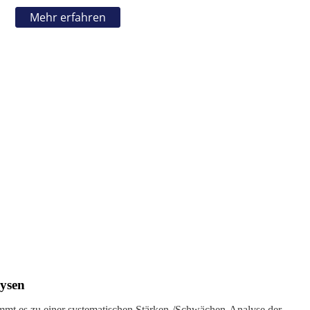
Mehr erfahren
ysen
mt es zu einer systematischen Stärken-/Schwächen-Analyse der