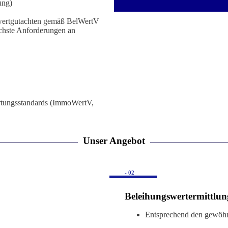
ung)
wertgutachten gemäß BelWertV
chste Anforderungen an
ertungsstandards (ImmoWertV,
Unser Angebot
- 02
Beleihungswertermittlun
Entsprechend den gewöhnl