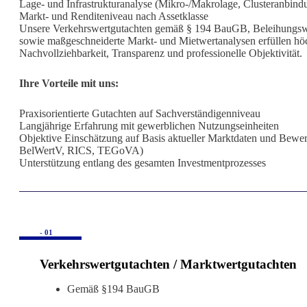
Lage- und Infrastrukturanalyse (Mikro-/Makrolage, Clusteranbind
Markt- und Renditeniveau nach Assetklasse
Unsere Verkehrswertgutachten gemäß § 194 BauGB, Beleihungs
sowie maßgeschneiderte Markt- und Mietwertanalysen erfüllen hö
Nachvollziehbarkeit, Transparenz und professionelle Objektivität.
Ihre Vorteile mit uns:
Praxisorientierte Gutachten auf Sachverständigenniveau
Langjährige Erfahrung mit gewerblichen Nutzungseinheiten
Objektive Einschätzung auf Basis aktueller Marktdaten und Bew
BelWertV, RICS, TEGoVA)
Unterstützung entlang des gesamten Investmentprozesses
- 01
Verkehrswertgutachten / Marktwertgutachten
Gemäß §194 BauGB