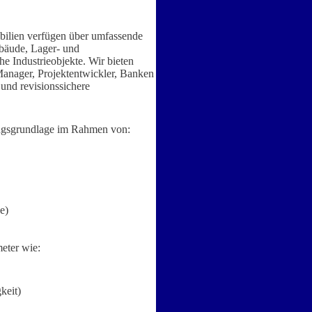
obilien verfügen über umfassende
bäude, Lager- und
e Industrieobjekte. Wir bieten
Manager, Projektentwickler, Banken
 und revisionssichere
ungsgrundlage im Rahmen von:
e)
eter wie:
keit)