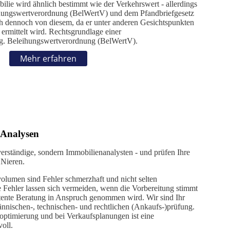
lie wird ähnlich bestimmt wie der Verkehrswert - allerdings
eihungswertverordnung (BelWertV) und dem Pfandbriefgesetz
ch dennoch von diesem, da er unter anderen Gesichtspunkten
ermittelt wird. Rechtsgrundlage einer
. g. Beleihungswertverordnung (BelWertV).
Mehr erfahren
 Analysen
verständige, sondern Immobilienanalysten - und prüfen Ihre
 Nieren.
volumen sind Fehler schmerzhaft und nicht selten
 Fehler lassen sich vermeiden, wenn die Vorbereitung stimmt
tente Beratung in Anspruch genommen wird. Wir sind Ihr
nischen-, technischen- und rechtlichen (Ankaufs-)prüfung.
ptimierung und bei Verkaufsplanungen ist eine
oll.