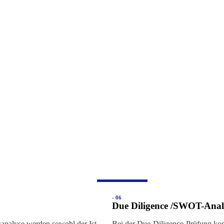
- 06
Due Diligence /SWOT-Anal
sanalyse werden sowohl der Ist-
Bei der Due-Diligence-Prüfung kom