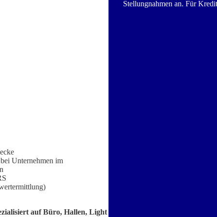
Stellungnahmen an. Für Krediti
wecke
 bei Unternehmen im
en
RS
ertermittlung)
alisiert auf Büro, Hallen, Light