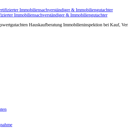
ierter Immobiliensachverständiger & Immobiliengutachter
wertgutachten Hauskaufberatung Immobilieninspektion bei Kauf, Verk
hten
ngnahme