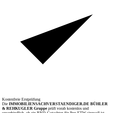
Kostenfreie Erstprüfung
Die
IMMOBILIENSACHVERSTAENDIGER.DE BÜHLER
& REHKUGLER Gruppe
prüft vorab kostenlos und
unverbindlich, ob ein RND-Gutachten für Ihre ETW sinnvoll ist