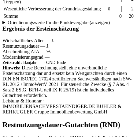
Treppen)
Wesentliche Verbesserung der Grundrissgestaltung
2
Summe
0
20
Orientierungswerte für die Punktevergabe (anzeigen)
Ergebnis der Ersteinschätzung
Wirtschaftliches Alter
—
J.
Restnutzungsdauer
—
J.
Abschreibung AfA
—
%
Modernisierungsgrad
—
Zeitstrahl:
Baujahr — · GND-Ende —
Hinweis:
Diese Berechnung stellt eine unverbindliche
Ersteinschätzung dar und ersetzt kein Wertgutachten durch einen
DIN EN ISO/IEC 17024 zertifizierten Sachverständigen nach SW-
RL 2012 / ImmoWertV 2021. Für steuerliche Zwecke (§ 7 Abs. 4
Satz 2 EStG, BFH-Urteil IX R 25/19) ist ein individuelles
Gutachten erforderlich.
Leistung & Honorar ·
IMMOBILIENSACHVERSTAENDIGER.DE BÜHLER &
REHKUGLER Gruppe Immobilienbewertung GmbH
Restnutzungsdauer-Gutachten (RND)