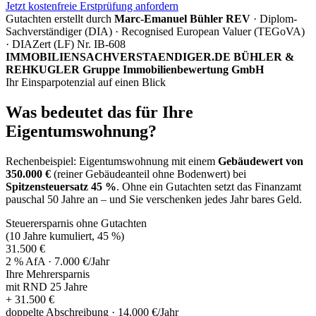
Jetzt kostenfreie Erstprüfung anfordern
Gutachten erstellt durch
Marc-Emanuel Bühler REV
· Diplom-
Sachverständiger (DIA) · Recognised European Valuer (TEGoVA)
· DIAZert (LF) Nr. IB-608
IMMOBILIENSACHVERSTAENDIGER.DE BÜHLER &
REHKUGLER Gruppe Immobilienbewertung GmbH
Ihr Einsparpotenzial auf einen Blick
Was bedeutet das für Ihre
Eigentumswohnung?
Rechenbeispiel: Eigentumswohnung mit einem
Gebäudewert von
350.000 €
(reiner Gebäudeanteil ohne Bodenwert) bei
Spitzensteuersatz 45 %
. Ohne ein Gutachten setzt das Finanzamt
pauschal 50 Jahre an – und Sie verschenken jedes Jahr bares Geld.
Steuerersparnis ohne Gutachten
(10 Jahre kumuliert, 45 %)
31.500 €
2 % AfA · 7.000 €/Jahr
Ihre Mehrersparnis
mit RND 25 Jahre
+ 31.500 €
doppelte Abschreibung · 14.000 €/Jahr