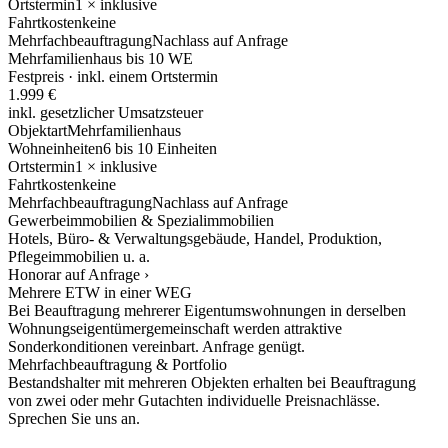
Ortstermin
1 × inklusive
Fahrtkosten
keine
Mehrfachbeauftragung
Nachlass auf Anfrage
Mehrfamilienhaus bis 10 WE
Festpreis · inkl. einem Ortstermin
1.999 €
inkl. gesetzlicher Umsatzsteuer
Objektart
Mehrfamilienhaus
Wohneinheiten
6 bis 10 Einheiten
Ortstermin
1 × inklusive
Fahrtkosten
keine
Mehrfachbeauftragung
Nachlass auf Anfrage
Gewerbeimmobilien & Spezialimmobilien
Hotels, Büro- & Verwaltungsgebäude, Handel, Produktion,
Pflegeimmobilien u. a.
Honorar auf Anfrage ›
Mehrere ETW in einer WEG
Bei Beauftragung mehrerer Eigentumswohnungen in derselben
Wohnungseigentümergemeinschaft werden attraktive
Sonderkonditionen vereinbart. Anfrage genügt.
Mehrfachbeauftragung & Portfolio
Bestandshalter mit mehreren Objekten erhalten bei Beauftragung
von zwei oder mehr Gutachten individuelle Preisnachlässe.
Sprechen Sie uns an.