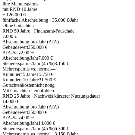
Ihre Mehrersparnis
mit RND 10 Jahre
+ 126.000 €
fünffache Abschreibung · 35.000 €/Jahr
Ohne Gutachten
RND 50 Jahre · Finanzamt-Pauschale
7.000 €
Abschreibung pro Jahr (AfA)
Gebäudewert
350.000 €
AfA-Satz
2,00 %
Abschreibung/Jahr
7.000 €
Steuerersparnis/Jahr (45 %)
3.150 €
Mehrersparnis vs. normal
—
Kumuliert 5 Jahre
15.750 €
Kumuliert 10 Jahre
31.500 €
Gutachtenkosten
nicht nötig
Mit Gutachten · empfohlen
RND 25 Jahre · Nachweis kürzerer Nutzungsdauer
14.000 €
Abschreibung pro Jahr (AfA)
Gebäudewert
350.000 €
AfA-Satz
4,00 %
Abschreibung/Jahr
14.000 €
Steuerersparnis/Jahr (45 %)
6.300 €
Mehrersparnis vs. normal
+ 3.150 €/Jahr