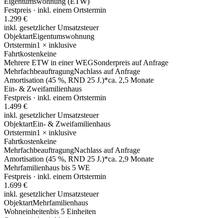
Eigentumswohnung (ETW)
Festpreis · inkl. einem Ortstermin
1.299 €
inkl. gesetzlicher Umsatzsteuer
Objektart
Eigentumswohnung
Ortstermin
1 × inklusive
Fahrtkosten
keine
Mehrere ETW in einer WEG
Sonderpreis auf Anfrage
Mehrfachbeauftragung
Nachlass auf Anfrage
Amortisation (45 %, RND 25 J.)*
ca. 2,5 Monate
Ein- & Zweifamilienhaus
Festpreis · inkl. einem Ortstermin
1.499 €
inkl. gesetzlicher Umsatzsteuer
Objektart
Ein- & Zweifamilienhaus
Ortstermin
1 × inklusive
Fahrtkosten
keine
Mehrfachbeauftragung
Nachlass auf Anfrage
Amortisation (45 %, RND 25 J.)*
ca. 2,9 Monate
Mehrfamilienhaus bis 5 WE
Festpreis · inkl. einem Ortstermin
1.699 €
inkl. gesetzlicher Umsatzsteuer
Objektart
Mehrfamilienhaus
Wohneinheiten
bis 5 Einheiten