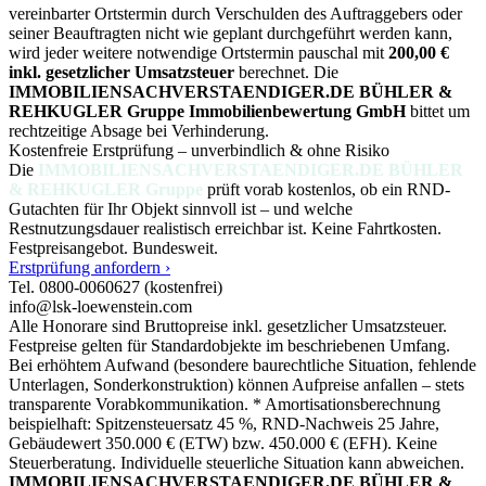
vereinbarter Ortstermin durch Verschulden des Auftraggebers oder
seiner Beauftragten nicht wie geplant durchgeführt werden kann,
wird jeder weitere notwendige Ortstermin pauschal mit
200,00 €
inkl. gesetzlicher Umsatzsteuer
berechnet. Die
IMMOBILIENSACHVERSTAENDIGER.DE BÜHLER &
REHKUGLER Gruppe Immobilienbewertung GmbH
bittet um
rechtzeitige Absage bei Verhinderung.
Kostenfreie Erstprüfung – unverbindlich & ohne Risiko
Die
IMMOBILIENSACHVERSTAENDIGER.DE BÜHLER
& REHKUGLER Gruppe
prüft vorab kostenlos, ob ein RND-
Gutachten für Ihr Objekt sinnvoll ist – und welche
Restnutzungsdauer realistisch erreichbar ist. Keine Fahrtkosten.
Festpreisangebot. Bundesweit.
Erstprüfung anfordern ›
Tel. 0800-0060627 (kostenfrei)
info@lsk-loewenstein.com
Alle Honorare sind Bruttopreise inkl. gesetzlicher Umsatzsteuer.
Festpreise gelten für Standardobjekte im beschriebenen Umfang.
Bei erhöhtem Aufwand (besondere baurechtliche Situation, fehlende
Unterlagen, Sonderkonstruktion) können Aufpreise anfallen – stets
transparente Vorabkommunikation. * Amortisationsberechnung
beispielhaft: Spitzensteuersatz 45 %, RND-Nachweis 25 Jahre,
Gebäudewert 350.000 € (ETW) bzw. 450.000 € (EFH). Keine
Steuerberatung. Individuelle steuerliche Situation kann abweichen.
IMMOBILIENSACHVERSTAENDIGER.DE BÜHLER &