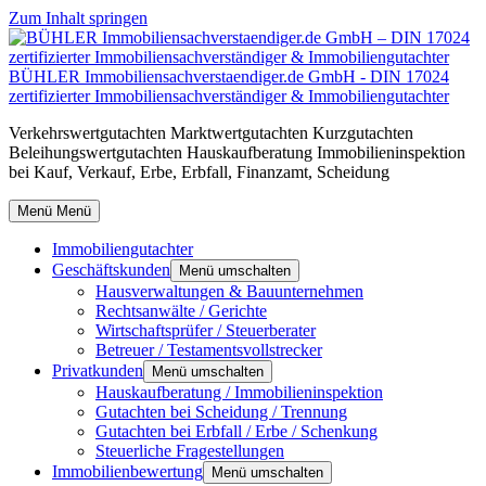
Zum Inhalt springen
BÜHLER Immobiliensachverstaendiger.de GmbH - DIN 17024
zertifizierter Immobiliensachverständiger & Immobiliengutachter
Verkehrswertgutachten Marktwertgutachten Kurzgutachten
Beleihungswertgutachten Hauskaufberatung Immobilieninspektion
bei Kauf, Verkauf, Erbe, Erbfall, Finanzamt, Scheidung
Menü
Menü
Immobiliengutachter
Geschäftskunden
Menü umschalten
Hausverwaltungen & Bauunternehmen
Rechtsanwälte / Gerichte
Wirtschaftsprüfer / Steuerberater
Betreuer / Testamentsvollstrecker
Privatkunden
Menü umschalten
Hauskaufberatung / Immobilieninspektion
Gutachten bei Scheidung / Trennung
Gutachten bei Erbfall / Erbe / Schenkung
Steuerliche Fragestellungen
Immobilienbewertung
Menü umschalten