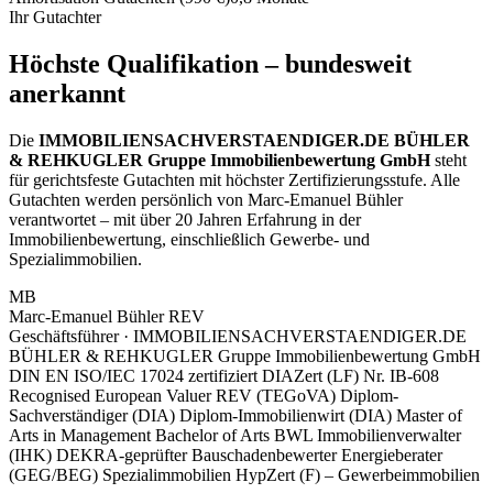
Ihr Gutachter
Höchste Qualifikation – bundesweit
anerkannt
Die
IMMOBILIENSACHVERSTAENDIGER.DE BÜHLER
& REHKUGLER Gruppe Immobilienbewertung GmbH
steht
für gerichtsfeste Gutachten mit höchster Zertifizierungsstufe. Alle
Gutachten werden persönlich von Marc-Emanuel Bühler
verantwortet – mit über 20 Jahren Erfahrung in der
Immobilienbewertung, einschließlich Gewerbe- und
Spezialimmobilien.
MB
Marc-Emanuel Bühler REV
Geschäftsführer · IMMOBILIENSACHVERSTAENDIGER.DE
BÜHLER & REHKUGLER Gruppe Immobilienbewertung GmbH
DIN EN ISO/IEC 17024 zertifiziert
DIAZert (LF) Nr. IB-608
Recognised European Valuer REV (TEGoVA)
Diplom-
Sachverständiger (DIA)
Diplom-Immobilienwirt (DIA)
Master of
Arts in Management
Bachelor of Arts BWL
Immobilienverwalter
(IHK)
DEKRA-geprüfter Bauschadenbewerter
Energieberater
(GEG/BEG)
Spezialimmobilien
HypZert (F) – Gewerbeimmobilien