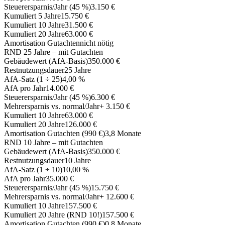
Steuerersparnis/Jahr (45 %)
3.150 €
Kumuliert 5 Jahre
15.750 €
Kumuliert 10 Jahre
31.500 €
Kumuliert 20 Jahre
63.000 €
Amortisation Gutachten
nicht nötig
RND 25 Jahre – mit Gutachten
Gebäudewert (AfA-Basis)
350.000 €
Restnutzungsdauer
25 Jahre
AfA-Satz (1 ÷ 25)
4,00 %
AfA pro Jahr
14.000 €
Steuerersparnis/Jahr (45 %)
6.300 €
Mehrersparnis vs. normal/Jahr
+ 3.150 €
Kumuliert 10 Jahre
63.000 €
Kumuliert 20 Jahre
126.000 €
Amortisation Gutachten (990 €)
3,8 Monate
RND 10 Jahre – mit Gutachten
Gebäudewert (AfA-Basis)
350.000 €
Restnutzungsdauer
10 Jahre
AfA-Satz (1 ÷ 10)
10,00 %
AfA pro Jahr
35.000 €
Steuerersparnis/Jahr (45 %)
15.750 €
Mehrersparnis vs. normal/Jahr
+ 12.600 €
Kumuliert 10 Jahre
157.500 €
Kumuliert 20 Jahre (RND 10!)
157.500 €
Amortisation Gutachten (990 €)
0,8 Monate