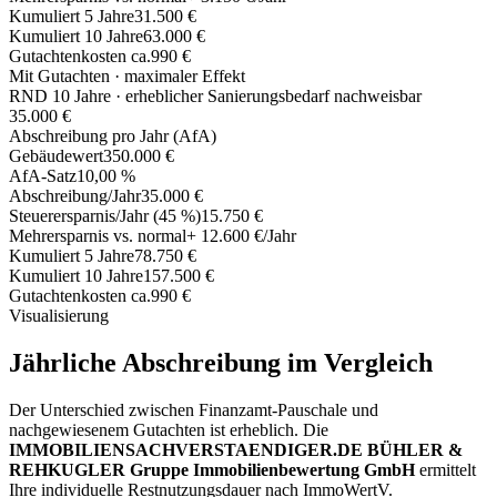
Kumuliert 5 Jahre
31.500 €
Kumuliert 10 Jahre
63.000 €
Gutachtenkosten ca.
990 €
Mit Gutachten · maximaler Effekt
RND 10 Jahre · erheblicher Sanierungsbedarf nachweisbar
35.000 €
Abschreibung pro Jahr (AfA)
Gebäudewert
350.000 €
AfA-Satz
10,00 %
Abschreibung/Jahr
35.000 €
Steuerersparnis/Jahr (45 %)
15.750 €
Mehrersparnis vs. normal
+ 12.600 €/Jahr
Kumuliert 5 Jahre
78.750 €
Kumuliert 10 Jahre
157.500 €
Gutachtenkosten ca.
990 €
Visualisierung
Jährliche Abschreibung im Vergleich
Der Unterschied zwischen Finanzamt-Pauschale und
nachgewiesenem Gutachten ist erheblich. Die
IMMOBILIENSACHVERSTAENDIGER.DE BÜHLER &
REHKUGLER Gruppe Immobilienbewertung GmbH
ermittelt
Ihre individuelle Restnutzungsdauer nach ImmoWertV.