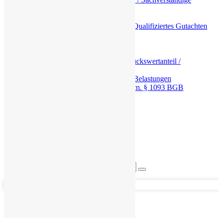
Stellungnahme
Restnutzungsdauergutachten
Grundsteuer Gutachten bzw. Qualifiziertes Gutachten
nach § 38 Abs. 4 LGrStG
Portfoliobewertungen
Thermografie
Kaufpreisaufteilung: Grundstückswertanteil /
Gebäudewertanteil
Bewertung von Rechten und Belastungen
Das Wohnungsrecht gem. § 1093 BGB
Über uns
Links
FAQ / Häufige Fragen
Aktuelles und Blog
Datenschutzerklärung
Impressum
Karriere
Kontakt
Search