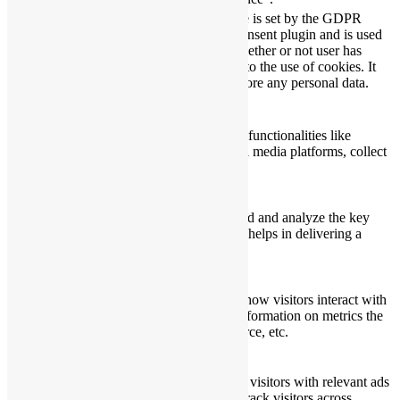
The cookie is set by the GDPR
Cookie Consent plugin and is used
11
viewed_cookie_policy
to store whether or not user has
months
consented to the use of cookies. It
does not store any personal data.
Functional
Functional
Functional cookies help to perform certain functionalities like
sharing the content of the website on social media platforms, collect
feedbacks, and other third-party features.
Performance
Performance
Performance cookies are used to understand and analyze the key
performance indexes of the website which helps in delivering a
better user experience for the visitors.
Analytics
Analytics
Analytical cookies are used to understand how visitors interact with
the website. These cookies help provide information on metrics the
number of visitors, bounce rate, traffic source, etc.
Advertisement
Advertisement
Advertisement cookies are used to provide visitors with relevant ads
and marketing campaigns. These cookies track visitors across