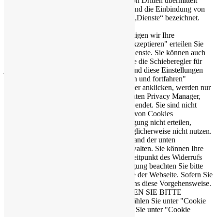
Daten von Ihrem Browser an die Server von Dritten übermittelt
werden. Cookies, ähnliche Technologien und die Einbindung von
externen Inhalten werden nachfolgend als „Dienste“ bezeichnet.
Um diese Dienste nutzen zu können, benötigen wir Ihre
Einwilligung. Mit einem Klick auf "Alle akzeptieren" erteilen Sie
Ihre Einwilligung zur Verwendung aller Dienste. Sie können auch
einzelne Einwilligungen erteilen, indem Sie die Schieberegler für
jede Cookie-Kategorie einzeln anklicken und diese Einstellungen
durch Klicken auf "Einstellungen speichern und fortfahren"
speichern. Falls Sie keinen der Schieberegler anklicken, werden nur
die notwendigen Cookies (z. B. der Ensighten Privacy Manager,
unser Einwilligungsmanagementtool) verwendet. Sie sind nicht
gesetzlich verpflichtet, in die Verwendung von Cookies
einzuwilligen, aber wenn Sie Ihre Einwilligung nicht erteilen,
können Sie bestimmte unserer Dienste möglicherweise nicht nutzen.
Sie können Ihre Cookie-Einstellungen anhand der unten
aufgeführten Kategorien von Cookies verwalten. Sie können Ihre
Einwilligung jederzeit mit Wirkung zum Zeitpunkt des Widerrufs
widerrufen. Für den Widerruf der Einwilligung beachten Sie bitte
die "Cookie-Einstellungen" in der Fußzeile der Webseite. Sofern Sie
auf “Akzeptieren”, klicken, erlauben Sie uns diese Vorgehensweise.
BEI NICHTZUSTIMMUNG VERLASSEN SIE BITTE
UMGEHEND DIESE WEBSITE oder wählen Sie unter "Cookie
Einstellungen" Ihre Auswahl. oder wählen Sie unter "Cookie