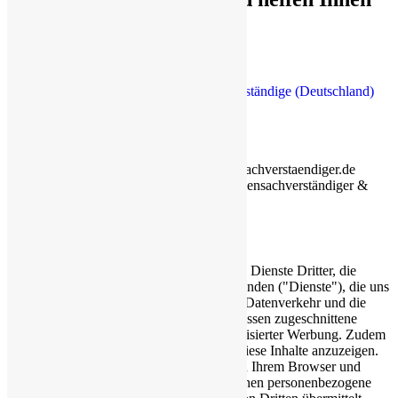
mit unserer Expertise.
Weitere Informationen auch unter:
Öffentlich bestellte und vereidigte Sachverständige (Deutschland)
Staatlich anerkannte Sachverständiger
Copyright © 2026
BÜHLER Immobiliensachverstaendiger.de
GmbH - DIN 17024 zertifizierter Immobiliensachverständiger &
Immobiliengutachter
Cookie-Hinweis / Datenschutz
Wir nutzen auf unserer Website eigene und Dienste Dritter, die
Cookies und ähnliche Technologien verwenden ("Dienste"), die uns
helfen, unsere Website zu verbessern, den Datenverkehr und die
Nutzung zu analysieren und auf Ihre Interessen zugeschnittene
Inhalte anzuzeigen, einschließlich personalisierter Werbung. Zudem
binden wir externe Inhalte ein, um Ihnen diese Inhalte anzuzeigen.
Hierdurch werden Verbindungen zwischen Ihrem Browser und
Servern von Dritten hergestellt und es können personenbezogene