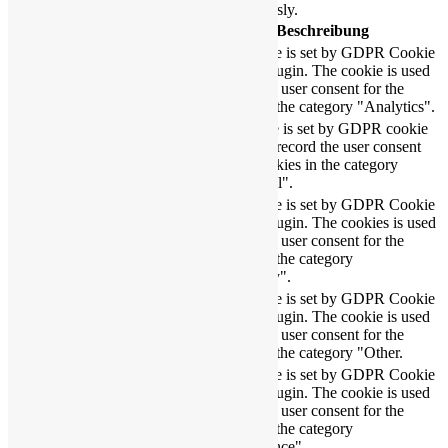
security features of the website, anonymously.
Cookie
Dauer
Beschreibung
This cookie is set by GDPR Cookie
cookielawinfo-
11
Consent plugin. The cookie is used
checkbox-analytics
months
to store the user consent for the
cookies in the category "Analytics".
The cookie is set by GDPR cookie
cookielawinfo-
11
consent to record the user consent
checkbox-functional
months
for the cookies in the category
"Functional".
This cookie is set by GDPR Cookie
Consent plugin. The cookies is used
cookielawinfo-
11
to store the user consent for the
checkbox-necessary
months
cookies in the category
"Necessary".
This cookie is set by GDPR Cookie
cookielawinfo-
11
Consent plugin. The cookie is used
checkbox-others
months
to store the user consent for the
cookies in the category "Other.
This cookie is set by GDPR Cookie
cookielawinfo-
Consent plugin. The cookie is used
11
checkbox-
to store the user consent for the
months
performance
cookies in the category
"Performance".