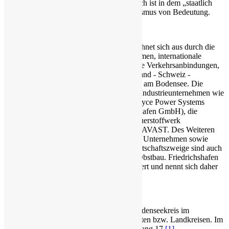
Hopfenanbau eine Rolle spielen. Schließlich ist in dem „staatlich
anerkannten Erholungsort“ auch der Tourismus von Bedeutung.
Die Region Bodensee-Oberschwaben zeichnet sich aus durch die
Ansiedlung weltweit tätiger Großunternehmen, internationale
Wettbewerbsfähigkeit, gute infrastrukturelle Verkehrsanbindungen,
die Grenznähe im Dreiländereck Deutschland - Schweiz -
Österreich und natürlich die reizvolle Lage am Bodensee. Die
größten Arbeitgeber in direkter Nähe sind Industrieunternehmen wie
die ZF Friedrichshafen AG (ZF), Rolls-Royce Power Systems
(hervorgegangen aus der MTU Friedrichshafen GmbH), die
Zeppelin Luftschifftechnik GmbH, das Sauerstoffwerk
Friedrichshafen oder IT-Firmen wie bspw. AVAST. Des Weiteren
sind zahlreiche kleine und mittelständische Unternehmen sowie
Handwerksbetriebe ansässig. Wichtige Wirtschaftszweige sind auch
die Landwirtschaft und insbesondere der Obstbau. Friedrichshafen
hat sich außerdem als Messestandort etabliert und nennt sich daher
gerne „Messe- und Zeppelin-Stadt“.
Gemäß Prognos Zukunftsatlas liegt der Bodenseekreis im
Standortranking auf Platz 52 von 401 Städten bzw. Landkreisen. Im
Bereich Wettbewerb und Innovation auf Rang 17.
[1]