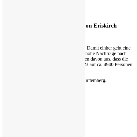
[1]
31.12.2018
1.1.1 Bevölkerungsentwicklung von Eriskirch
Die Bodenseeregion ist eine Zuzugsregion. Damit einher geht eine
stetig steigende Bevölkerungszahl die eine hohe Nachfrage nach
Wohnraum nach sich zieht. Prognosen gehen davon aus, dass die
Einwohnerzahl in Eriskirch bis im Jahr 2023 auf ca. 4940 Personen
weiter ansteigt und danach stagniert.
[1]
[1]
Vgl. Statistisches Landesamt Baden-Württemberg.
Einwohnerentwicklung