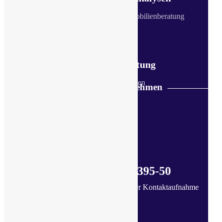
Immobilien-Analysen und Immobilienberatung
Immobilienberatung
Immobilien-Analysen
Jetzt Kontakt aufnehmen
Tel.: 07541 / 399 395-50
...Noch immer der schnellste Weg der Kontaktaufnahme
Kontakt