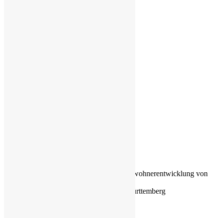
Abb. 1: Bevölkerungsfortschreibung / Einwohnerentwicklung von
Eriskirch im Zeitraum 2015 bis 2035
Quelle: Statistisches Landesamt Baden-Württemberg
Durchschnittsalter