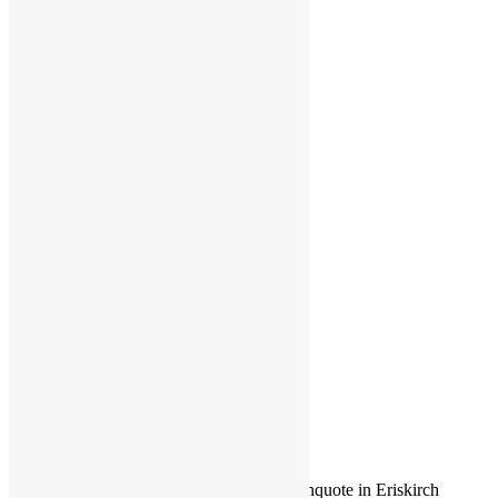
Abbildung 2: Entwicklung der Arbeitslosenquote in Eriskirch