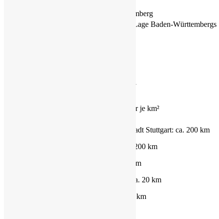
Gemeinde:
Eriskirch
Bundesland:
Baden-Württemberg
Geographische Lage:
Südwestliche Lage Baden-Württembergs
Regierungsbezirk:
Tübingen
Einwohnerzahl
[1]
4.908
Gemeinde:
Postleitzahl:
88097
Vorwahl:
07541
Höhe:
400 m ü. NHN
Fläche:
14,58 km²
Bevölkerungsdichte:
337 Einwohner je km²
Gemeindegliederung:
16 Teilorte
Landeshauptstadt Stuttgart: ca. 200 km
München: ca. 200 km
Nahegelegene Städte:
Ulm: ca. 110 km
(Fahrstrecke)
Ravensburg: ca. 20 km
Lindau: ca. 33 km