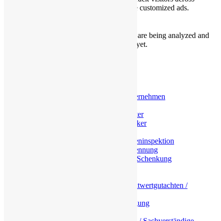
websites and collect information to provide customized ads.
Others
Others
Other uncategorized cookies are those that are being analyzed and
have not been classified into a category as yet.
SPEICHERN & AKZEPTIEREN
MENU
Immobiliengutachter
Geschäftskunden
Hausverwaltungen & Bauunternehmen
Rechtsanwälte / Gerichte
Wirtschaftsprüfer / Steuerberater
Betreuer / Testamentsvollstrecker
Privatkunden
Hauskaufberatung / Immobilieninspektion
Gutachten bei Scheidung / Trennung
Gutachten bei Erbfall / Erbe / Schenkung
Steuerliche Fragestellungen
Immobilienbewertung
Verkehrswertgutachten / Marktwertgutachten /
Vollgutachten
Ablauf, Kosten und Beauftragung
Beleihungswertgutachten
Gutachterliche Stellungnahme / Sachverständige