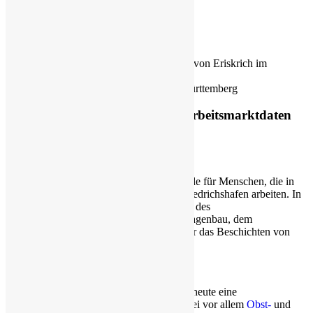
Abb. 2: Altersentwicklung der Einwohner von Eriskrich im
Zeitraum 2004 bis 2017
Quelle: Statistisches Landesamt Baden-Württemberg
1.1.1 Wirtschaftsstruktur- und Arbeitsmarktdaten
von Eriskirch
Eriskirch dient vor allem als Wohngemeinde für Menschen, die in
den umliegenden größeren Städten wie Friedrichshafen arbeiten. In
Eriskirch selbst befindet sich der Hauptsitz des
Maschinenbauunternehmens DRIAM Anlagenbau, dem
Weltmarktführer im Bereich Großcoater für das Beschichten von
Tabletten und Dragees.
Darüber hinaus hat sich die Gemeinde bis heute eine
landwirtschaftliche Prägung bewahrt, wobei vor allem
Obst-
und