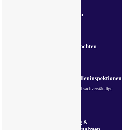
Mietgutachten
Beleihungswertgutachten
Hauskaufberatung / Immobilieninspektionen
sowie Immobilieninspektionen und sachverständige
Einschätzungen
Wertermittlung &
Wirtschaftlichkeitsanalysen