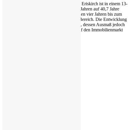
Das Durchschnittsalter der Einwohner von Eriskirch ist in einem 13-
Jahres-Zeitraum (2004 bis 2017) von 36,4 Jahren auf 40,7 Jahre
angestiegen und hält sich in den vergangenen vier Jahren bis zum
Jahr 2017 weitgehend konstant in diesem Bereich. Die Entwicklung
zeigt zwar einen demographischen Wandel, dessen Ausmaß jedoch
noch keine feststellbaren Auswirkungen auf den Immobilienmarkt
hat. Abbildung 2 zeigt diese Entwicklung: