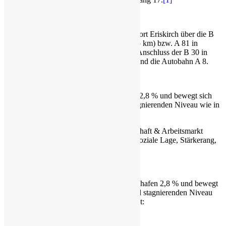
An das Verkehrsnetz ist der Gewerbestandort Eriskirch über die B
31 mit Anschluss an die A96 in Lindau (15 km) bzw. A 81 in
Stockach (50 km) angebunden. Über den Anschluss der B 30 in
Friedrichshafen (6 km) erreicht man Ulm und die Autobahn A 8.
Die Arbeitslosenquote beträgt in Eriskirch 2,8 % und bewegt sich
auf einem seit Jahren rückläufigen und stagnierenden Niveau wie in
nachfolgender Abbildung ersichtlich ist:
[1]
Betrachtet wurden: Demografie, Wirtschaft & Arbeitsmarkt
Wettbewerb & Innovation, Wohlstand & Soziale Lage, Stärkerang,
Dynamikrang).
Arbeitslosenquote
Die Arbeitslosenquote beträgt in Friedrichshafen 2,8 % und bewegt
sich auf einem seit Jahren rückläufigen und stagnierenden Niveau
wie nachfolgender Abbildung ersichtlich ist: