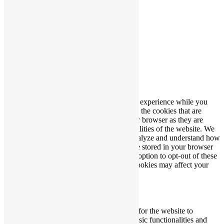
Einstellungen" Ihre Auswahl.
Einstellungen
Alle akzeptieren
Manage consent
Schließen
Privacy Overview
This website uses cookies to improve your experience while you
navigate through the website. Out of these, the cookies that are
categorized as necessary are stored on your browser as they are
essential for the working of basic functionalities of the website. We
also use third-party cookies that help us analyze and understand how
you use this website. These cookies will be stored in your browser
only with your consent. You also have the option to opt-out of these
cookies. But opting out of some of these cookies may affect your
browsing experience.
Necessary
Necessary
immer aktiv
Necessary cookies are absolutely essential for the website to
function properly. These cookies ensure basic functionalities and