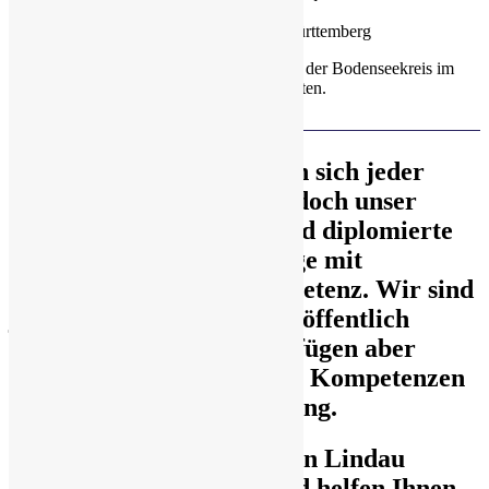
(Zeitraum 2005 bis 2018).
Quelle: Statistisches Landesamt Baden-Württemberg
Gemäß Prognos Zukunftsatlas (2016) liegt der Bodenseekreis im
Standortranking auf Platz 19 von 402 Städten.
Als Sachverständiger kann sich jeder
bezeichnen - wir haben jedoch unser
Handwerk gelernt und sind diplomierte
Immobiliensachverständige mit
weitreichender Fachkompetenz. Wir sind
jedoch nicht von der IHK öffentlich
bestellt und vereidigt, verfügen aber
ebenfalls über umfassende Kompetenzen
in der Immobilienbewertung.
Als Immobiliengutachter in Lindau
kennen wir den Markt und helfen Ihnen