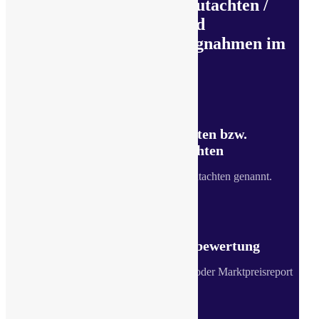
erstellen Verkehrswertgutachten /
Marktwertgutachten und
Sachverständige Stellungnahmen im
Raum Friedrichshafen
Verkehrswertgutachten bzw.
Marktwertgutachten
auch Vollgutachten bzw. Marktgutachten genannt.
Kurzgutachten / Kurzbewertung
auch sachverständige Stellungnahme oder Marktpreisreport
genannt