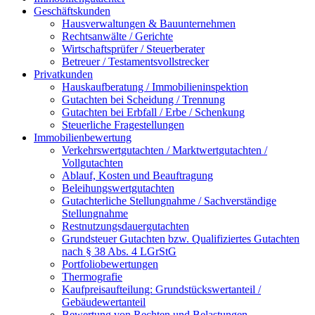
Geschäftskunden
Hausverwaltungen & Bauunternehmen
Rechtsanwälte / Gerichte
Wirtschaftsprüfer / Steuerberater
Betreuer / Testamentsvollstrecker
Privatkunden
Hauskaufberatung / Immobilieninspektion
Gutachten bei Scheidung / Trennung
Gutachten bei Erbfall / Erbe / Schenkung
Steuerliche Fragestellungen
Immobilienbewertung
Verkehrswertgutachten / Marktwertgutachten /
Vollgutachten
Ablauf, Kosten und Beauftragung
Beleihungswertgutachten
Gutachterliche Stellungnahme / Sachverständige
Stellungnahme
Restnutzungsdauergutachten
Grundsteuer Gutachten bzw. Qualifiziertes Gutachten
nach § 38 Abs. 4 LGrStG
Portfoliobewertungen
Thermografie
Kaufpreisaufteilung: Grundstückswertanteil /
Gebäudewertanteil
Bewertung von Rechten und Belastungen