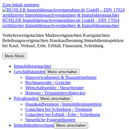
Zum Inhalt springen
BÜHLER Immobiliensachverstaendiger.de GmbH - DIN 17024
zertifizierter Immobiliensachverständiger & Immobiliengutachter
Verkehrswertgutachten Marktwertgutachten Kurzgutachten
Beleihungswertgutachten Hauskaufberatung Immobilieninspektion
bei Kauf, Verkauf, Erbe, Erbfall, Finanzamt, Scheidung
Menü
Menü
Immobiliengutachter
Geschäftskunden
Menü umschalten
Hausverwaltungen & Bauunternehmen
Rechtsanwälte / Gerichte
Wirtschaftsprüfer / Steuerberater
Betreuer / Testamentsvollstrecker
Privatkunden
Menü umschalten
Hauskaufberatung / Immobilieninspektion
Gutachten bei Scheidung / Trennung
Gutachten bei Erbfall / Erbe / Schenkung
Steuerliche Fragestellungen
Immobilienbewertung
Menü umschalten