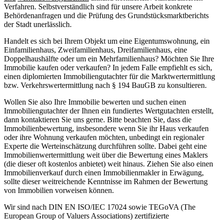
Verfahren. Selbstverständlich sind für unsere Arbeit konkrete
Behördenanfragen und die Prüfung des Grundstücksmarktberichts
der Stadt unerlässlich.
Handelt es sich bei Ihrem Objekt um eine Eigentumswohnung, ein
Einfamilienhaus, Zweifamilienhaus, Dreifamilienhaus, eine
Doppelhaushälfte oder um ein Mehrfamilienhaus? Möchten Sie Ihre
Immobilie kaufen oder verkaufen? In jedem Falle empfiehlt es sich,
einen diplomierten Immobiliengutachter für die Marktwertermittlung
bzw. Verkehrswertermittlung nach § 194 BauGB zu konsultieren.
Wollen Sie also Ihre Immobilie bewerten und suchen einen
Immobiliengutachter der Ihnen ein fundiertes Wertgutachten erstellt,
dann kontaktieren Sie uns gerne. Bitte beachten Sie, dass die
Immobilienbewertung, insbesondere wenn Sie ihr Haus verkaufen
oder ihre Wohnung verkaufen möchten, unbedingt ein regionaler
Experte die Werteinschätzung durchführen sollte. Dabei geht eine
Immobilienwertermittlung weit über die Bewertung eines Maklers
(die dieser oft kostenlos anbietet) weit hinaus. Ziehen Sie also einen
Immobilienverkauf durch einen Immobilienmakler in Erwägung,
sollte dieser weitreichende Kenntnisse im Rahmen der Bewertung
von Immobilien vorweisen können.
Wir sind nach DIN EN ISO/IEC 17024 sowie TEGoVA (The
European Group of Valuers Associations) zertifizierte